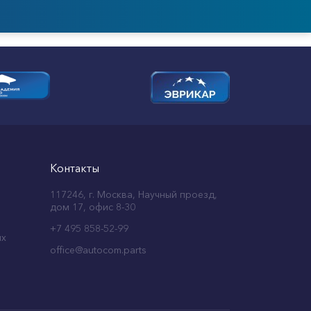
Контакты
117246, г. Москва, Научный проезд,
дом 17, офис 8-30
+7 495 858-52-99
ых
office@autocom.parts