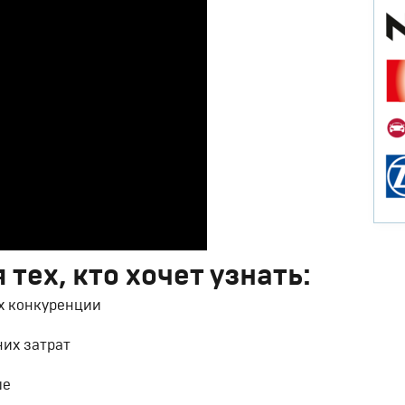
тех, кто хочет узнать:
ях конкуренции
них затрат
ше