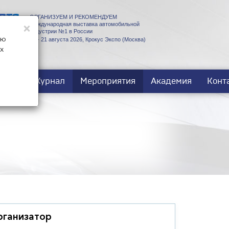
ОРГАНИЗУЕМ И РЕКОМЕНДУЕМ
×
Международная выставка автомобильной
индустрии №1 в России
ую
18 - 21 августа 2026, Крокус Экспо (Москва)
х
ости
Журнал
Мероприятия
Академия
Конт
рганизатор