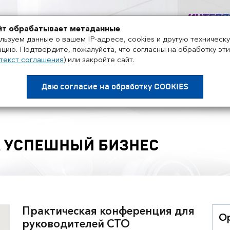
+7 495 858-52-99
йт обрабатывает метаданные
льзуем данные о вашем IP-адресе, cookies и другую техническ
цию. Подтвердите, пожалуйста, что согласны на обработку эти
текст соглашения
)
или закройте сайт.
Проекты
Поставщики
Дистрибьюторы
Нов
Даю согласие на
обработку COOKIES
К УСПЕШНЫЙ БИЗНЕС
Практическая конференция для
О
руководителей СТО