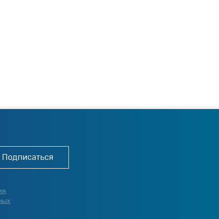
Подписаться
ия
ных