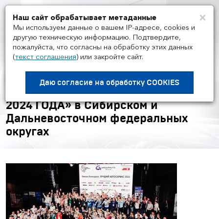
×
Наш сайт обрабатывает метаданные
Мен
Мы используем данные о вашем IP-адресе, cookies и
другую техническую информацию. Подтвердите,
пожалуйста, что согласны на обработку этих данных
(
текст соглашения
)
или закройте сайт.
МЕРОПРИЯТИЯ
/
10.04
Региональный финал
Даю согласие на
обработку COOKIES
конкурса «ЛУЧШИЙ АВТОСЕРВИС
2024 ГОДА» в Сибирском и
Дальневосточном федеральных
округах