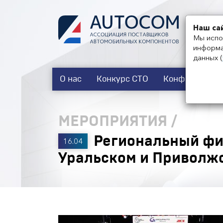
Наш са
Мы испо
информа
данных
(
О нас
Конкурс СТО
Конференции
МЕРОПРИЯТИЯ
/
Региональный фи
16.04
Уральском и Приволж