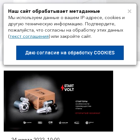
×
Наш сайт обрабатывает метаданные
Мен
Мы используем данные о вашем IP-адресе, cookies и
другую техническую информацию. Подтвердите,
пожалуйста, что согласны на обработку этих данных
(
текст соглашения
)
или закройте сайт.
МЕРОПРИЯТИЯ
/
24.03
STARTVOLT | Стартеры
Даю согласие на
обработку COOKIES
24 марта 2022, 10:00