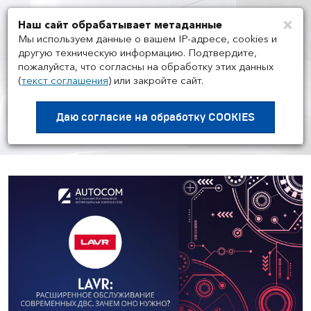
×
Наш сайт обрабатывает метаданные
Мен
Мы используем данные о вашем IP-адресе, cookies и
другую техническую информацию. Подтвердите,
пожалуйста, что согласны на обработку этих данных
(
текст соглашения
)
или закройте сайт.
МЕРОПРИЯТИЯ
/
31.03
Воркшоп Академии AUTOCOM
Даю согласие на
обработку COOKIES
с представителем бренда LAVR