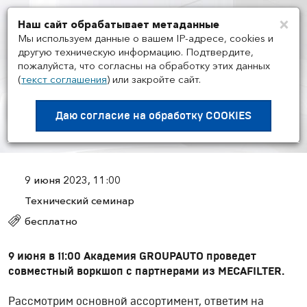
×
Наш сайт обрабатывает метаданные
Мен
Мы используем данные о вашем IP-адресе, cookies и
другую техническую информацию. Подтвердите,
пожалуйста, что согласны на обработку этих данных
(
текст соглашения
)
или закройте сайт.
МЕРОПРИЯТИЯ
/
09.06
Воркшоп MECAFILTER и
Даю согласие на
обработку COOKIES
Академии GROUPAUTO
9 июня 2023, 11:00
Технический семинар
бесплатно
9 июня в 11:00 Академия GROUPAUTO проведет
совместный воркшоп с партнерами из
MECAFILTER.
Рассмотрим основной ассортимент, ответим на