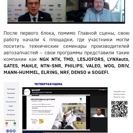
После первого блока, помимо Главной сцены, свою
работу начали 4 площадки, где участники могли
посетить технические семинары производителей
автозапчастей – свои программы представили такие
компании как
NGK
NTK
,
TMD
,
LESJOFORS
,
LYNXauto
,
GATES
,
MAHLE
,
NTN
-
SNR
,
PHILIPS
,
VALEO, WOG
, DRIV,
MANN
-
HUMMEL
,
ELRING
,
NRF
,
DENSO
и
SOGEFI
.