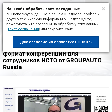
×
Наш сайт обрабатывает метаданные
Мен
Мы используем данные о вашем IP-адресе, cookies и
другую техническую информацию. Подтвердите,
пожалуйста, что согласны на обработку этих данных
(
текст соглашения
)
или закройте сайт.
НОВОСТИ ГРУППЫ И РЫНКА
/
22.05
«Автосервис. НОВАЯ
Даю согласие на
обработку COOKIES
РЕАЛЬНОСТЬ» - абсолютно новый
формат конференции для
сотрудников НСТО от GROUPAUTO
Russia