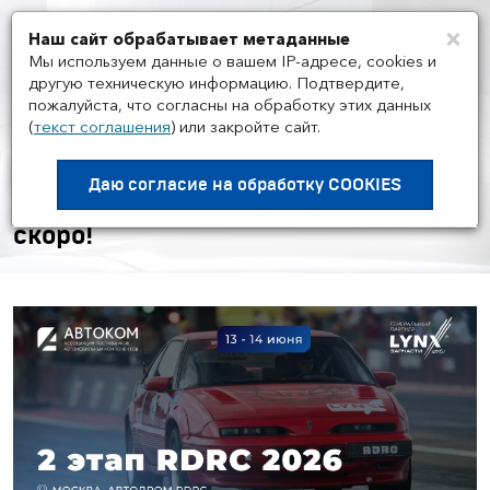
×
Наш сайт обрабатывает метаданные
Мен
Мы используем данные о вашем IP-адресе, cookies и
другую техническую информацию. Подтвердите,
пожалуйста, что согласны на обработку этих данных
(
текст соглашения
)
или закройте сайт.
НОВОСТИ ГРУППЫ И РЫНКА
/
05.06
Готовьтесь к скорости: 2 этап
Даю согласие на
обработку COOKIES
Чемпионата RDRC 2025 уже совсем
скоро!