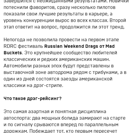
завершился с неожиданными результатами. Новички
потеснили фаворитов, сразу несколько пилотов
показали свои лучшие результаты в карьере, а
уровень конкуренции вырос во всех классах. Второй
этап ответит на вопрос, продолжится ли этот тренд.
Непогода не позволила провести на первом этапе
RDRC фестиваль
Russian Weekend Drags от Mad
Buckets
. Это крупнейшее сообщество любителей
классических и редких американских машин.
Автомобили разных эпох будут представлены в
выставочной зоне автодрома рядом с трибунами, а в
один из дней состоятся заезды американской
классики на дрэг-стрипе.
Что такое дрэг-рейсинг?
Это самая азартная и понятная дисциплина
автоспорта: два мощных болида замирают на старте
и по сигналу срываются вперед по параллельным
дорожкам. Побеждает тот, кто первым пересечет