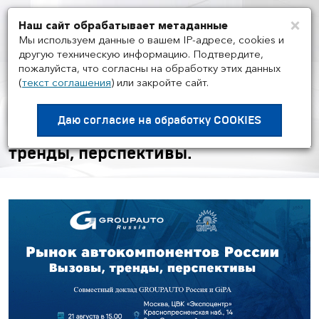
×
Наш сайт обрабатывает метаданные
Мен
Мы используем данные о вашем IP-адресе, cookies и
другую техническую информацию. Подтвердите,
пожалуйста, что согласны на обработку этих данных
(
текст соглашения
)
или закройте сайт.
НОВОСТИ ГРУППЫ И РЫНКА
/
21.08
Конференция «Рынок
Даю согласие на
обработку COOKIES
автокомпонентов в России: вызовы,
тренды, перспективы.