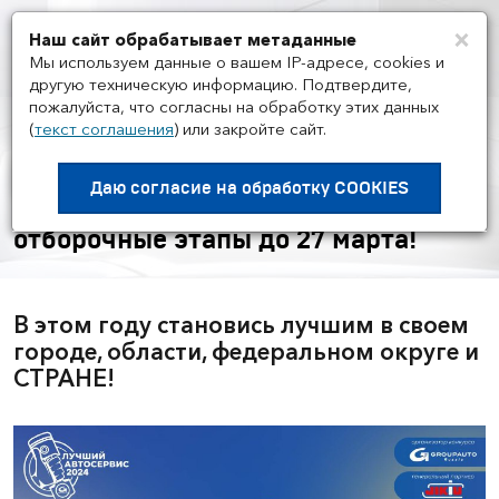
×
Наш сайт обрабатывает метаданные
Мен
Мы используем данные о вашем IP-адресе, cookies и
другую техническую информацию. Подтвердите,
пожалуйста, что согласны на обработку этих данных
(
текст соглашения
)
или закройте сайт.
НОВОСТИ ГРУППЫ И РЫНКА
/
27.03
Конкурс "Лучший автосервис
Даю согласие на
обработку COOKIES
2024 года" – успей пройти
отборочные этапы до 27 марта!
В этом году становись лучшим в своем
городе, области, федеральном округе и
СТРАНЕ!