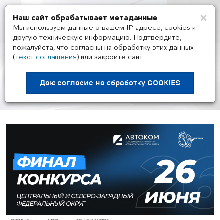
×
Наш сайт обрабатывает метаданные
Мен
Мы используем данные о вашем IP-адресе, cookies и
другую техническую информацию. Подтвердите,
пожалуйста, что согласны на обработку этих данных
(
текст соглашения
)
или закройте сайт.
НОВОСТИ ГРУППЫ И РЫНКА
/
26.06
Региональный финал
Даю согласие на
обработку COOKIES
конкурса “Автосервис года 2026”