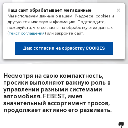
×
Наш сайт обрабатывает метаданные
Мен
Мы используем данные о вашем IP-адресе, cookies и
другую техническую информацию. Подтвердите,
пожалуйста, что согласны на обработку этих данных
(
текст соглашения
)
или закройте сайт.
НОВОСТИ ПРОИЗВОДИТЕЛЕЙ
/
11.06
Новые тросики FEBEST с
Даю согласие на
обработку COOKIES
увеличенной гарантией
Несмотря на свою компактность,
тросики выполняют важную роль в
управлении разными системами
автомобиля. FEBEST, имея
значительный ассортимент тросов,
продолжает активно его развивать.