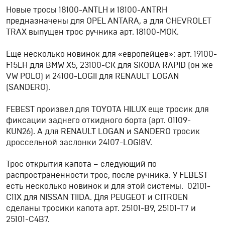
Новые тросы 18100-ANTLH и 18100-ANTRH
предназначены для OPEL ANTARA, а для CHEVROLET
TRAX выпущен трос ручника арт. 18100-MOK.
Еще несколько новинок для «европейцев»: арт. 19100-
F15LH для BMW X5, 23100-CK для SKODA RAPID (он же
VW POLO) и 24100-LOGII для RENAULT LOGAN
(SANDERO).
FEBEST произвел для TOYOTA HILUX еще тросик для
фиксации заднего откидного борта (арт. 01109-
KUN26). А для RENAULT LOGAN и SANDERO тросик
дроссельной заслонки 24107-LOGI8V.
Трос открытия капота – следующий по
распространенности трос, после ручника. У FEBEST
есть несколько новинок и для этой системы. 02101-
C11X для NISSAN TIIDA. Для PEUGEOT и CITROEN
сделаны тросики капота арт. 25101-B9, 25101-T7 и
25101-C4B7.