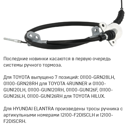
Последние новинки касаются в первую очередь
системы ручного тормоза.
Для TOYOTA выпущено 7 позиций: 01100-GRN28LH,
01100-GRN28RH для TOYOTA 4RUNNER и 01100-
GUN120LH, 01100-GUN120RH, 01100-GUN126F, 01100-
GUN126LH, 01100-GUN126RH для TOYOTA HILUX.
Для HYUNDAI ELANTRA произведены тросы ручника с
артикульными номерами 12100-F2DISCLH и 12100-
F2DISCRH.