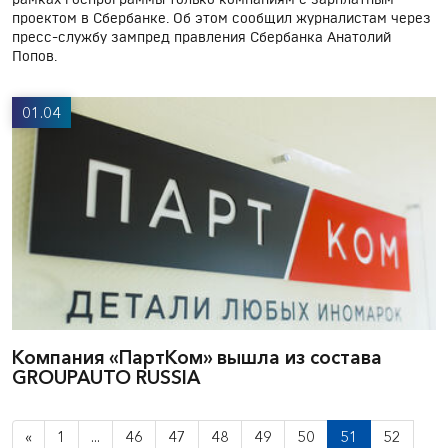
рамках госпрограммы только компаниям с зарплатным
проектом в Сбербанке. Об этом сообщил журналистам через
пресс-службу зампред правления Сбербанка Анатолий
Попов.
01.04
Компания «ПартКом» вышла из состава
GROUPAUTO RUSSIA
«
1
...
46
47
48
49
50
51
52