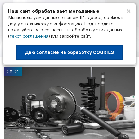
×
Наш сайт обрабатывает метаданные
Мен
Мы используем данные о вашем IP-адресе, cookies и
другую техническую информацию. Подтвердите,
пожалуйста, что согласны на обработку этих данных
(
текст соглашения
)
или закройте сайт.
НОВОСТИ
/
НОВОСТИ ГРУППЫ И
РЫНКА
Даю согласие на
обработку COOKIES
08.04